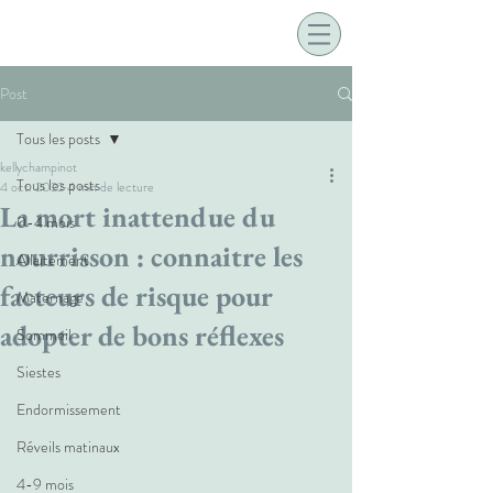
Post
Tous les posts
kellychampinot
Tous les posts
4 oct. 2022
4 min de lecture
La mort inattendue du
0-4 mois
nourrisson : connaitre les
Allaitement
facteurs de risque pour
Maternage
adopter de bons réflexes
Sommeil
Siestes
Endormissement
Réveils matinaux
4-9 mois