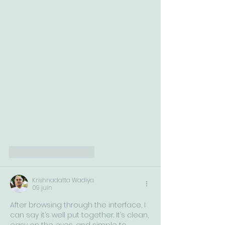
J'aime
Répondre
Krishnadatta Wadiya
09 juin
After browsing through the interface, I 
can say it’s well put together. It’s clean, 