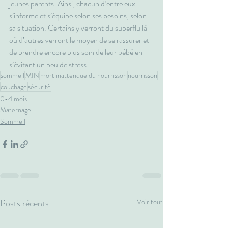
jeunes parents. Ainsi, chacun d’entre eux 
s’informe et s’équipe selon ses besoins, selon 
sa situation. Certains y verront du superflu là 
où d’autres verront le moyen de se rassurer et 
de prendre encore plus soin de leur bébé en 
s’évitant un peu de stress.
sommeil
MIN
mort inattendue du nourrisson
nourrisson
couchage
sécurité
0-4 mois
Maternage
Sommeil
Posts récents
Voir tout