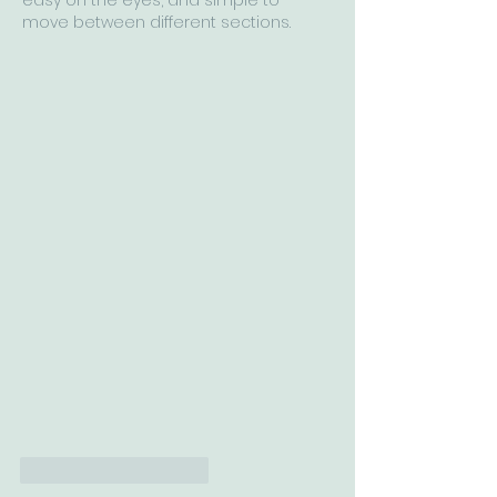
easy on the eyes, and simple to 
move between different sections.
J'aime
Répondre