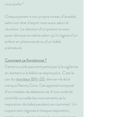
vous parle ?
Chaque parent a son propre niveau d’anxiété, 
selon son état d’esprit mais aussi selon la 
situation. La réaction d’un parent ne sera 
peut-être pas la même selon qu’il s’agisse d’un 
enfant en pleine santé ou d’un bébé 
prématuré.
Comment ça fonctionne ?
Certains outils peuvent participer à la vigilance 
en alertant si le bébé ne respire plus. C’est le 
cas du 
moniteur BM-03
, dernier né de la 
marque Nanny Care. Cet appareil composé 
d’un matelas de détection et d’une unité de 
contrôle surveille les mouvements et la 
respiration de bébé pendant son sommeil. Un 
voyant vert clignote à chaque respiration, 
tandis qu’un signal sonore et un voyant rouge 