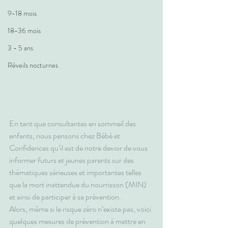
9-18 mois
18-36 mois
3 - 5 ans
Réveils nocturnes
En tant que consultantes en sommeil des 
enfants, nous pensons chez Bébé et 
Confidences qu’il est de notre devoir de vous 
informer futurs et jeunes parents sur des 
thématiques sérieuses et importantes telles 
que la mort inattendue du nourrisson (MIN) 
et ainsi de participer à sa prévention.
Alors, même si le risque zéro n’existe pas, voici 
quelques mesures de prévention à mettre en 