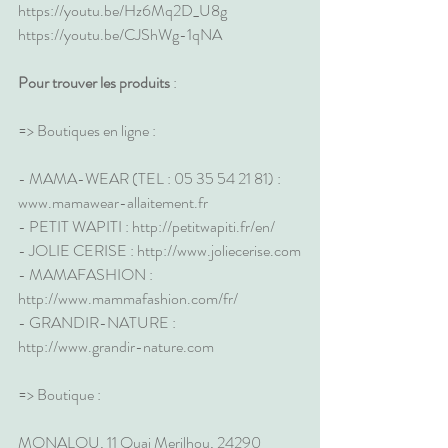
https://youtu.be/Hz6Mq2D_U8g
https://youtu.be/CJShWg-1qNA
Pour trouver les produits
 :
=> Boutiques en ligne :
- MAMA-WEAR (TEL : 05 35 54 21 81) : 
www.mamawear-allaitement.fr
- PETIT WAPITI : 
http://petitwapiti.fr/en/
- JOLIE CERISE : 
http://www.joliecerise.com
- MAMAFASHION : 
http://www.mammafashion.com/fr/
- GRANDIR-NATURE : 
http://www.grandir-nature.com
=> Boutique :
MONALOU, 11 Quai Merilhou, 24290 