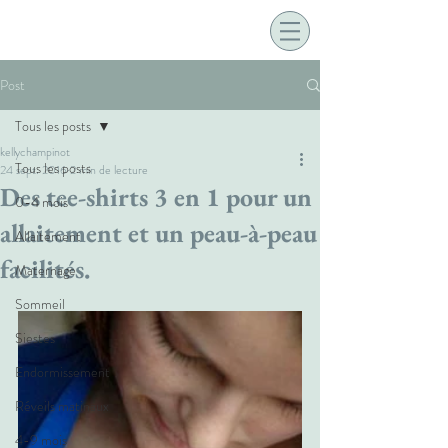
Post
Tous les posts
kellychampinot
Tous les posts
24 sept. 2016
2 min de lecture
Des tee-shirts 3 en 1 pour un
0-4 mois
allaitement et un peau-à-peau
Allaitement
facilités.
Maternage
Sommeil
Siestes
Endormissement
Réveils matinaux
4-9 mois