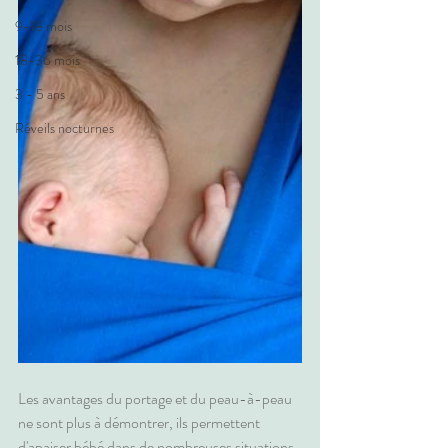
9-18 mois
18-36 mois
3 - 5 ans
Réveils nocturnes
Les avantages du portage et du peau-à-peau 
ne sont plus à démontrer, ils permettent 
d'apaiser bébé dans de nombreuses situations  