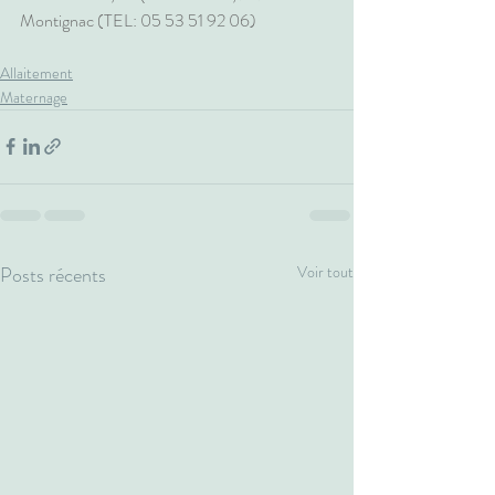
Montignac (TEL: 05 53 51 92 06)
Allaitement
Maternage
Posts récents
Voir tout