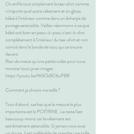
On enfile tout simplement le tee-shirt comme 
n'importe quel autre vêtement et on glisse 
bébé à l'intérieur comme dans un écharpe de 
portage extensible. Veillez néanmoins à ce que 
bébé soit bien en peau-à-peau c'est-à-dire 
complètement à l'intérieur du tee-shirt et non 
coincé dans la bande de tissu qui se trouve 
devant.
Rien de mieux qu'une petite vidéo pour vous 
montrer tout ça en images :
https://youtu.be/W3CkBC6uPB8
Comment je choisis ma taille ?
Tout d'abord, sachez que la mesure la plus 
importante est la POITRINE. Le reste l'est 
beaucoup moins car le vêtement est 
extrêmement extensible. Si jamais vous avez 
un doute, il est préférable de prendre une taille 