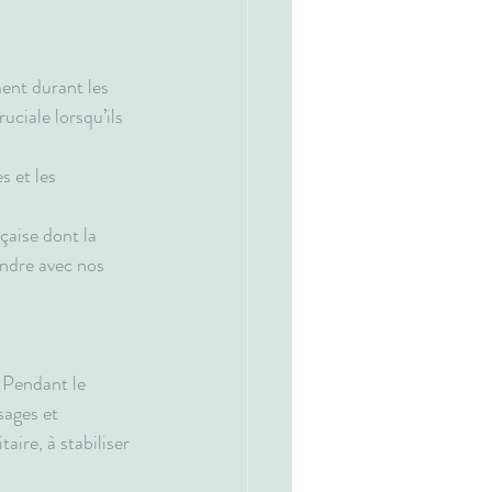
ent durant les 
ciale lorsqu’ils 
 et les 
çaise dont la 
ondre avec nos 
 Pendant le 
sages et 
ire, à stabiliser 