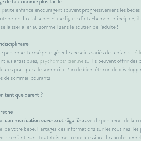
e de l'autonomie plus facile
a petite enfance encouragent souvent progressivement les bébés
tonome. En l’absence d’une figure d’attachement principale, il e
se laisser aller au sommeil sans le soutien de l’adulte !
idisciplinaire
e personnel formé pour gérer les besoins variés des enfants : 
éd
t.e.s artistiques, 
psychomotricien.ne
.s... Ils peuvent offrir des
lleures pratiques de sommeil et/ou de bien-être ou de développe
es de sommeil courants.
n tant que parent ?
crèche
ne 
communication ouverte et régulière
 avec le personnel de la c
 de votre bébé. Partagez des informations sur les routines, les 
otre enfant, sans toutefois mettre de pression : les profesionnel.