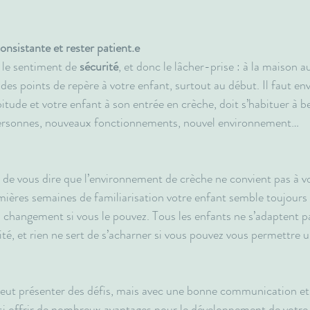
onsistante et rester patient.e
 le sentiment de 
sécurité
, et donc le lâcher-prise : à la maison a
des points de repère à votre enfant, surtout au début. Il faut en
itude et votre enfant à son entrée en crèche, doit s’habituer à 
personnes, nouveaux fonctionnements, nouvel environnement…
t de vous dire que l’environnement de crèche ne convient pas à vo
ières semaines de familiarisation votre enfant semble toujours 
changement si vous le pouvez. Tous les enfants ne s’adaptent pa
vité, et rien ne sert de s’acharner si vous pouvez vous permettre u
eut présenter des défis, mais avec une bonne communication et 
ssi offrir de nombreux avantages pour le développement de votre