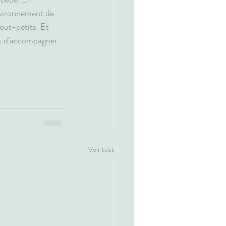
nvironnement de 
out-petits. Et 
es d’accompagner 
Voir tout