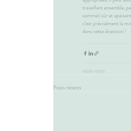
travaillant ensemble, p
sommeil sûr et apaisant,
c’est précisément la m
dans cette direction !
Posts récents