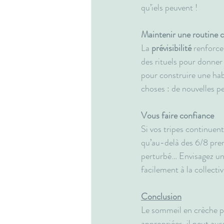
qu’iels peuvent !
Maintenir une routine c
La 
prévisibilité
 renforce
des rituels pour donner 
pour construire une hab
choses : de nouvelles 
Vous faire confiance
Si vos tripes continuen
qu’au-delà des 6/8 prem
perturbé… Envisagez un 
facilement à la collecti
Conclusion
Le sommeil en crèche p
appropriées, il peut au