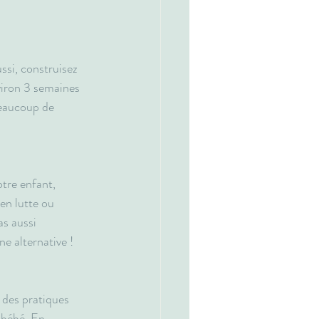
ussi, construisez 
viron 3 semaines 
beaucoup de 
tre enfant, 
en lutte ou 
s aussi 
ne alternative !
des pratiques 
 bébé. En 