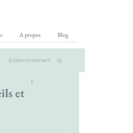
onnels
A propos
Blog
s
A propos
Blog
Endormissement
veils nocturnes
ils et