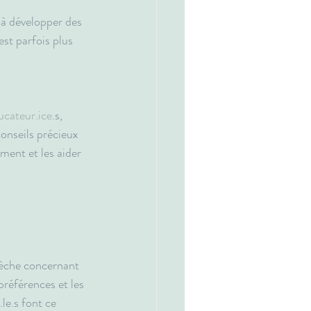
 à développer des 
st parfois plus 
ucateur.ice
.s, 
 conseils précieux 
ment et les aider 
rèche concernant 
préférences et les 
le.s font ce 