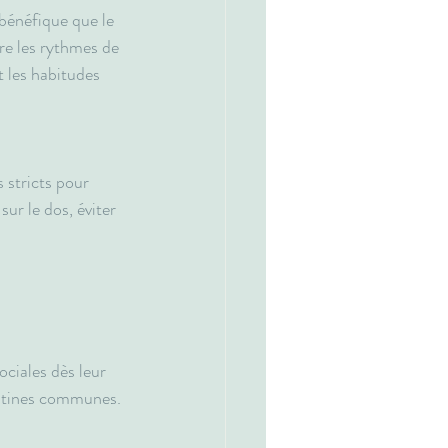
bénéfique que le 
re les rythmes de 
t les habitudes 
 stricts pour 
ur le dos, éviter 
ciales dès leur 
routines communes.