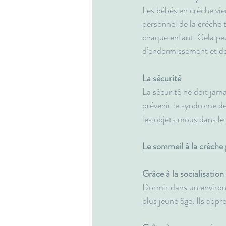
Les bébés en crèche vie
personnel de la crèche 
chaque enfant. Cela peut
d’endormissement et des
La sécurité
La sécurité ne doit jama
prévenir le syndrome de
les objets mous dans le 
Le sommeil à la crèche 
Grâce à la socialisation
Dormir dans un environn
plus jeune âge. Ils appr