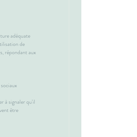
ture adéquate 
ilisation de 
rs, répondant aux 
 sociaux 
 à signaler qu'il 
vent être 