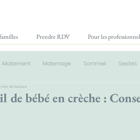
Prendre RDV
Pour les professi
familles
Prendre RDV
Pour les professionnel
Allaitement
Maternage
Sommeil
Siestes
 min de lecture
ois
9-18 mois
18-36 mois
3 - 5 ans
Ré
 de bébé en crèche : Conse