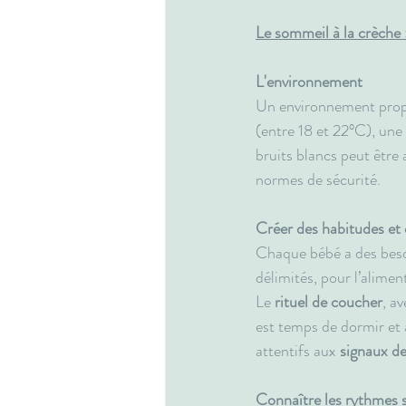
Le sommeil à la crèche 
L'environnement
Un environnement propi
(entre 18 et 22°C), une
bruits blancs peut être 
normes de sécurité.
Créer des habitudes et d
Chaque bébé a des besoi
délimités, pour l’aliment
Le
 rituel de coucher
, a
est temps de dormir et à
attentifs aux 
signaux de
Connaître les rythmes s