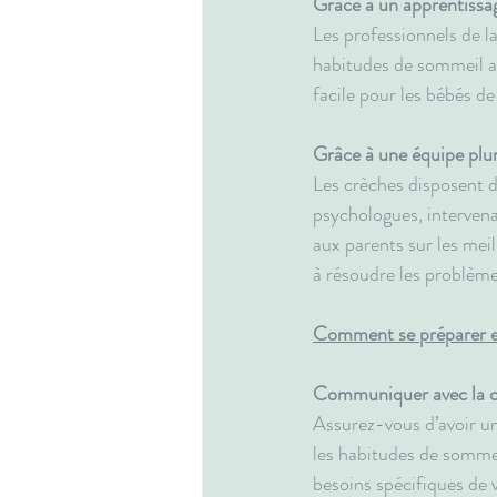
Grâce à un apprentissag
Les professionnels de l
habitudes de sommeil au
facile pour les bébés de 
Grâce à une équipe plur
Les crèches disposent d
psychologues, intervenan
aux parents sur les mei
à résoudre les problèm
Comment se préparer e
Communiquer avec la 
Assurez-vous d’avoir u
les habitudes de sommeil
besoins spécifiques de v