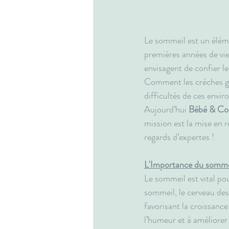
Le sommeil est un élém
premières années de vie.
envisagent de confier l
Comment les crèches gèr
difficultés de ces envir
Aujourd’hui 
Bébé & Co
mission est la mise en 
regards d’expertes !
L'Importance du sommei
Le sommeil est vital pou
sommeil, le cerveau des
favorisant la croissanc
l’humeur et à améliorer