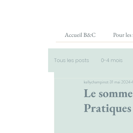
Accueil B&C
Pour les familles
Accueil B&C
Pour les 
Tous les posts
0-4 mois
kellychampinot
31 mai 2024
4
Réveils matinaux
4-9 m
Le sommeil
Pratiques