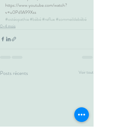
https://www.youtube.com/watch?
v=u0Pd1A99Xss
#ostéopathie
#bébé
#reflux
#sommeildebébé
0-4 mois
Posts récents
Voir tout