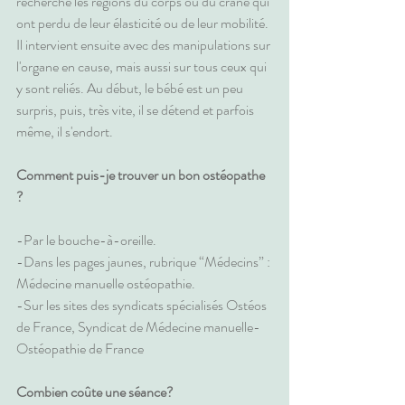
recherche les régions du corps ou du crâne qui 
ont perdu de leur élasticité ou de leur mobilité. 
Il intervient ensuite avec des manipulations sur 
l'organe en cause, mais aussi sur tous ceux qui 
y sont reliés. Au début, le bébé est un peu 
surpris, puis, très vite, il se détend et parfois 
même, il s'endort.
Comment puis-je trouver un bon ostéopathe 
?
-Par le bouche-à-oreille.
-Dans les pages jaunes, rubrique “Médecins” : 
Médecine manuelle ostéopathie.
-Sur les sites des syndicats spécialisés Ostéos 
de France, Syndicat de Médecine manuelle-
Ostéopathie de France
Combien coûte une séance?