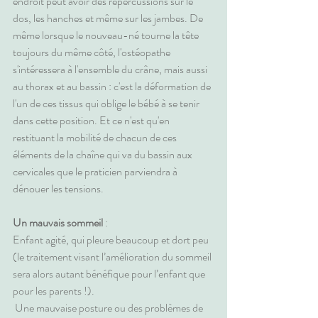
endroit peut avoir des répercussions sur le 
dos, les hanches et même sur les jambes. De 
même lorsque le nouveau-né tourne la tête 
toujours du même côté, l'ostéopathe 
s'intéressera à l'ensemble du crâne, mais aussi 
au thorax et au bassin : c'est la déformation de 
l'un de ces tissus qui oblige le bébé à se tenir 
dans cette position. Et ce n'est qu'en 
restituant la mobilité de chacun de ces 
éléments de la chaîne qui va du bassin aux 
cervicales que le praticien parviendra à 
dénouer les tensions.
Un mauvais sommeil
 :
Enfant agité, qui pleure beaucoup et dort peu 
(le traitement visant l’amélioration du sommeil 
sera alors autant bénéfique pour l’enfant que 
pour les parents !).
 Une mauvaise posture ou des problèmes de 