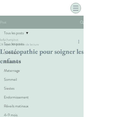
Post
Tous les posts
kellychampinot
Tous les posts
28 sept. 2016
3 min de lecture
L'ostéopathie pour soigner les
0-4 mois
enfants
Allaitement
Maternage
Sommeil
Siestes
Endormissement
Réveils matinaux
4-9 mois