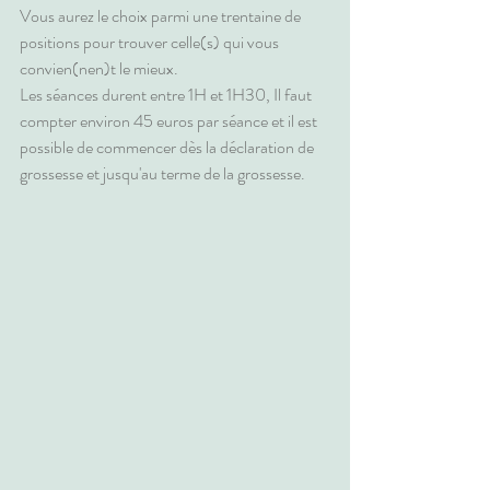
Vous aurez le choix parmi une trentaine de 
positions pour trouver celle(s) qui vous 
convien(nen)t le mieux.
Les séances durent entre 1H et 1H30, Il faut 
compter environ 45 euros par séance et il est 
possible de commencer dès la déclaration de 
grossesse et jusqu'au terme de la grossesse.