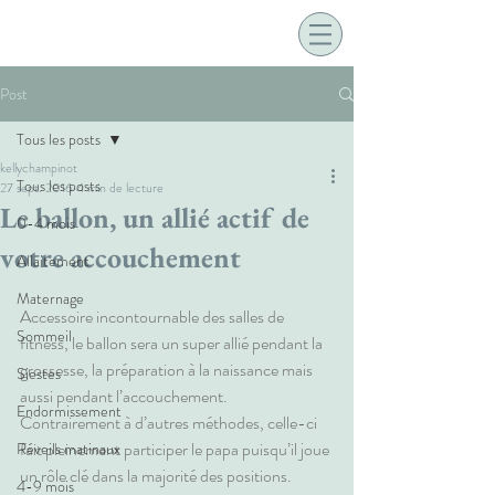
Post
Tous les posts
kellychampinot
Tous les posts
27 sept. 2016
4 min de lecture
Le ballon, un allié actif de
0-4 mois
votre accouchement
Allaitement
Maternage
Accessoire incontournable des salles de 
Sommeil
fitness, le ballon sera un super allié pendant la 
grossesse, la préparation à la naissance mais 
Siestes
aussi pendant l’accouchement. 
Endormissement
Contrairement à d’autres méthodes, celle-ci 
fait pleinement participer le papa puisqu’il joue 
Réveils matinaux
un rôle clé dans la majorité des positions.
4-9 mois