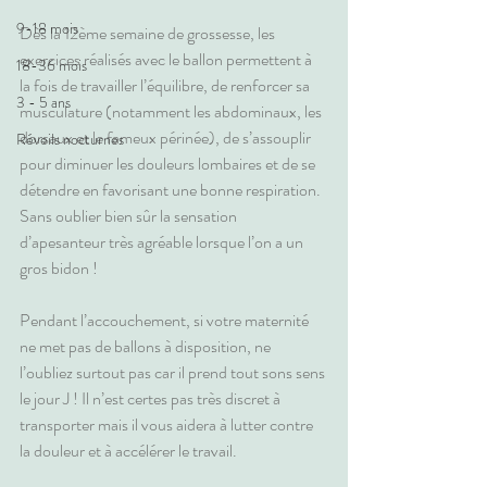
9-18 mois
Dès la 12ème semaine de grossesse, les 
exercices réalisés avec le ballon permettent à 
18-36 mois
la fois de travailler l’équilibre, de renforcer sa 
3 - 5 ans
musculature (notamment les abdominaux, les 
dorsaux et le fameux périnée), de s’assouplir 
Réveils nocturnes
pour diminuer les douleurs lombaires et de se 
détendre en favorisant une bonne respiration. 
Sans oublier bien sûr la sensation 
d’apesanteur très agréable lorsque l’on a un 
gros bidon !
Pendant l’accouchement, si votre maternité 
ne met pas de ballons à disposition, ne 
l’oubliez surtout pas car il prend tout sons sens 
le jour J ! Il n’est certes pas très discret à 
transporter mais il vous aidera à lutter contre 
la douleur et à accélérer le travail.