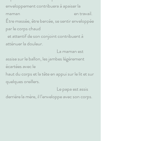
enveloppement contribuera à apaiser la 
maman                                                         en travail. 
Être massée, être bercée, se sentir enveloppée 
par le corps chaud                                                         
  et attentif de son conjoint contribuent à 
atténuer la douleur. 
                                                      La maman est 
assise sur le ballon, les jambes légèrement 
écartées avec le                                                               
haut du corps et la tête en appui sur le lit et sur 
quelques oreillers. 
                                                      Le papa est assis 
derrière la mère, il l’enveloppe avec son corps.