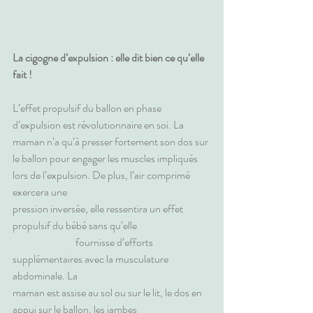
La cigogne d’expulsion : elle dit bien ce qu’elle 
fait !
L’effet propulsif du ballon en phase 
d’expulsion est révolutionnaire en soi. La 
maman n’a qu’à presser fortement son dos sur 
le ballon pour engager les muscles impliqués 
lors de l’expulsion. De plus, l’air comprimé 
exercera une                                                       
pression inversée, elle ressentira un effet 
propulsif du bébé sans qu’elle                                   
                              fournisse d’efforts 
supplémentaires avec la musculature 
abdominale. La                                                               
maman est assise au sol ou sur le lit, le dos en 
appui sur le ballon, les jambes                                   