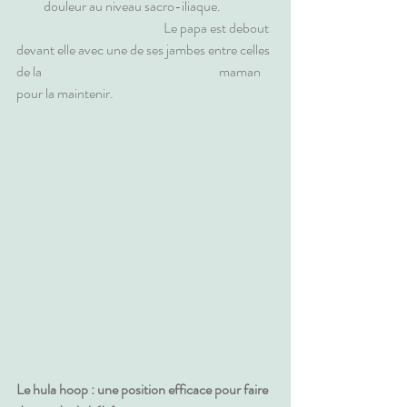
          douleur au niveau sacro-iliaque. 
                                                      Le papa est debout 
devant elle avec une de ses jambes entre celles 
de la                                                                 maman 
pour la maintenir.
Le hula hoop : une position efficace pour faire 