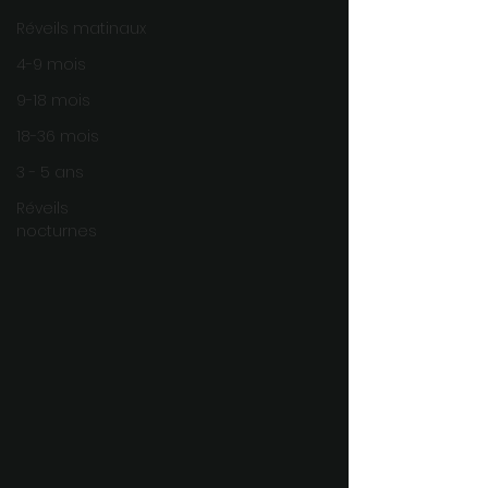
Réveils matinaux
4-9 mois
9-18 mois
18-36 mois
3 - 5 ans
Réveils
nocturnes