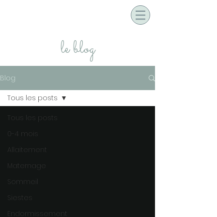
le blog
Blog
Tous les posts
Tous les posts
0-4 mois
Allaitement
Maternage
Sommeil
Siestes
Endormissement