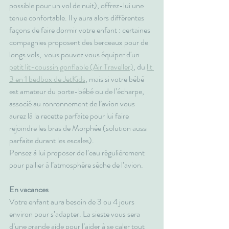
possible pour un vol de nuit), offrez-lui une 
tenue confortable. Il y aura alors différentes 
façons de faire dormir votre enfant : certaines 
compagnies proposent des berceaux pour de 
longs vols,  vous pouvez vous équiper d'un 
petit lit-coussin gonflable (Air Traveller)
, du 
lit 
3 en 1 bedbox de JetKids
, mais si votre bébé 
est amateur du porte-bébé ou de l’écharpe, 
associé au ronronnement de l’avion vous 
aurez là la recette parfaite pour lui faire 
rejoindre les bras de Morphée (solution aussi 
parfaite durant les escales).
Pensez à lui proposer de l’eau régulièrement 
pour pallier à l’atmosphère sèche de l’avion.
En vacances
Votre enfant aura besoin de 3 ou 4 jours 
environ pour s’adapter. La sieste vous sera 
d’une grande aide pour l’aider à se caler tout 