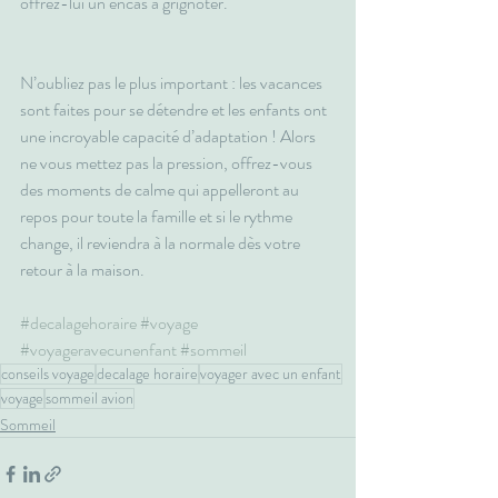
offrez-lui un encas à grignoter.
N’oubliez pas le plus important : les vacances 
sont faites pour se détendre et les enfants ont 
une incroyable capacité d’adaptation ! Alors 
ne vous mettez pas la pression, offrez-vous 
des moments de calme qui appelleront au 
repos pour toute la famille et si le rythme 
change, il reviendra à la normale dès votre 
retour à la maison.
#decalagehoraire
#voyage
#voyageravecunenfant
#sommeil
conseils voyage
decalage horaire
voyager avec un enfant
voyage
sommeil avion
Sommeil