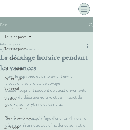
Post
Tous les posts
kellychampinot
Tous les posts
6 juil. 2021
2 min de lecture
Le décalage horaire pendant
0-4 mois
les vacances
Allaitement
Famille expatriée ou simplement envie 
Maternage
d’évasion, les projets de voyage 
Sommeil
s’accompagnent souvent de questionnements 
autour du décalage horaire et de l’impact de 
Siestes
celui-ci sur le rythme et les nuits.
Endormissement
Bon à savoir : jusqu’à l’âge d’environ 4 mois, le 
Réveils matinaux
décalage n’aura que peu d’incidence sur votre 
4-9 mois