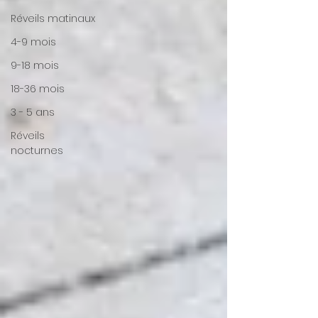
Réveils matinaux
4-9 mois
9-18 mois
18-36 mois
3 - 5 ans
Réveils
nocturnes