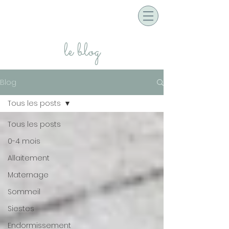
le blog
Blog
Tous les posts
Tous les posts
0-4 mois
Allaitement
Maternage
Sommeil
Siestes
Endormissement