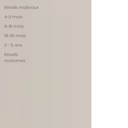
Réveils matinaux
4-9 mois
9-18 mois
18-36 mois
3 - 5 ans
Réveils
nocturnes