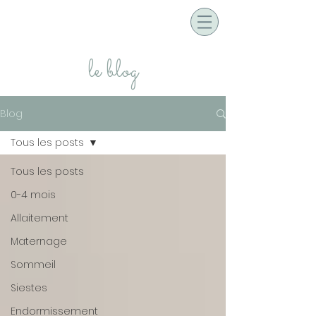
le blog
Blog
Tous les posts
Tous les posts
0-4 mois
Allaitement
Maternage
Sommeil
Siestes
Endormissement