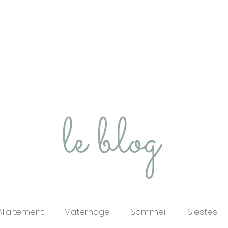
Prendre RDV
Pour les professi
le blog
Allaitement
Maternage
Sommeil
Siestes