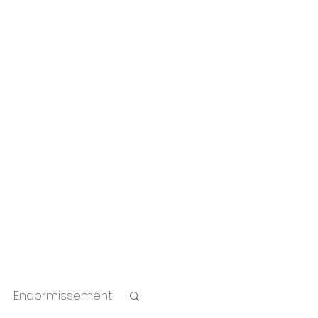
onnels
A propos
Blog
Endormissement