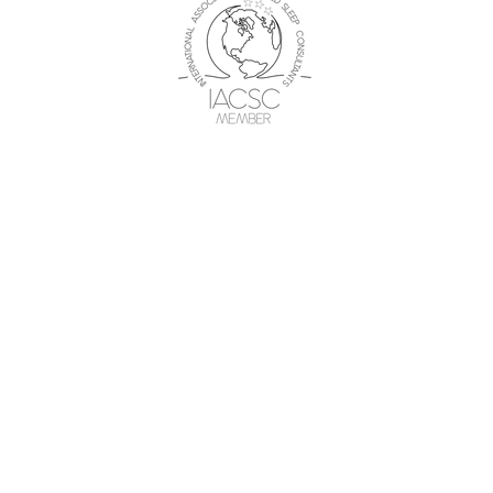
nnels qualifiés offre du soutien physique et émoti
 durant la grossesse, la naissance et la période né
sionnels
Rejoignez-nous
ise/structure
Bébé & Confidences forme et
ion professionnelle
recrute de nouveaux consultants
en sommeil pour rejoindre
l'aventure