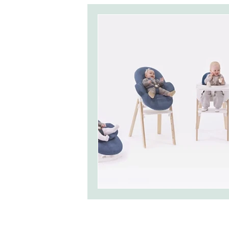
Réveils matinaux
4-9 mo