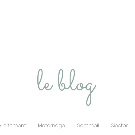
Prendre RDV
Pour les professi
le blog
Allaitement
Maternage
Sommeil
Siestes