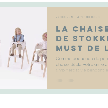
is
9-18 mois
18-36 mois
3 - 5 ans
Réve
27 sept. 2016
3 min de lecture
La chais
de Stokk
must de 
chaise h
Comme beaucoup de paren
chaise idéale, votre amie d
évolutiv
simplifiera la vie pendant les