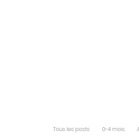
Accueil B&C
Pour les familles
Tous les posts
0-4 mois