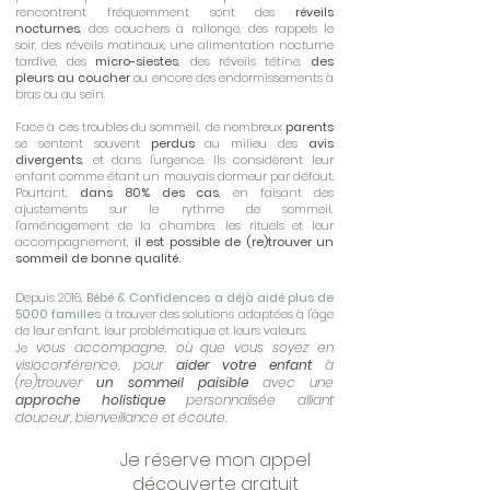
rencontrent fréquemment sont des
réveils
nocturnes
, des couchers à rallonge, des rappels le
soir, des réveils matinaux, une alimentation nocturne
tardive, des
micro-siestes
, des réveils tétine,
des
pleurs au coucher
ou encore des endormissements à
bras ou au sein.
Face à ces troubles du sommeil, de nombreux
parents
se sentent souvent
perdus
au milieu des
avis
divergents
, et dans l'urgence. Ils considèrent leur
enfant comme étant un mauvais dormeur par défaut.
Pourtant,
dans 80% des cas
, en faisant des
ajustements sur le rythme de sommeil,
l'aménagement de la chambre, les rituels et leur
accompagnement,
il est possible de (re)trouver un
sommeil de bonne qualité.
Depuis 2016,
Bébé & Confidences a déjà aidé plus de
5000 familles
à trouver des solutions adaptées à l'âge
de leur enfant, leur problématique et leurs valeurs.
vous accompagne, où que vous soyez en
​Je
visioconférence, pour
aider votre enfant
à
(re)trouver
un sommeil paisible
avec une
approche holistique
personnalisée alliant
douceur, bienveillance et écoute.
Je réserve mon appel
découverte gratuit