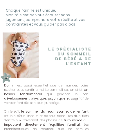
Chaque famille est unique.
Mon rôle est de vous écouter sans
jugement, comprendre votre réalité et vos
contraintes et vous guider pas à pas.
le Spécialiste
du sommeil
de bébé & de
l'enfant
Dormir
est aussi essentiel que de manger, boire,
respirer et se sentir aimé. Le sommeil
est en effet
un
besoin fondamental
qui garantit le bon
développement physique, psychique et cognitif
de
votre enfant dès son plus jeune âge.
On le sait,
le sommeil du nourrisson et de l'enfant
est loin d'être linéaire et de tout repos. Près d'un tiers
d'entre eux traversent des phases de
turbulence
qui
impactent directement l'équilibre familial.
Les
problématiques de sommeil que les familles