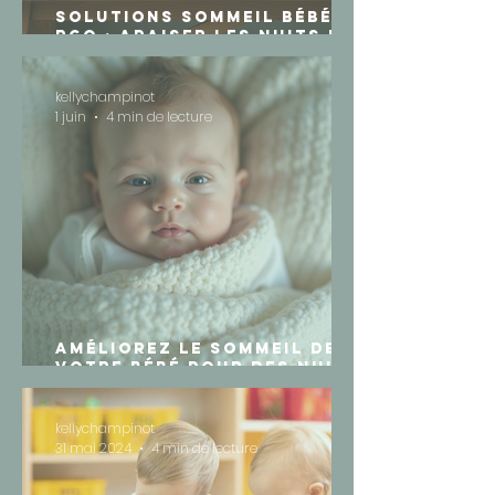
Solutions sommeil bébé
RGO : apaiser les nuits de
votre tout-petit
kellychampinot
1 juin
4 min de lecture
Améliorez le sommeil de
votre bébé pour des nuits
paisibles
kellychampinot
31 mai 2024
4 min de lecture