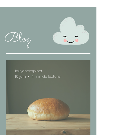
Blog
kellychampinot
10 juin
4 min de lecture